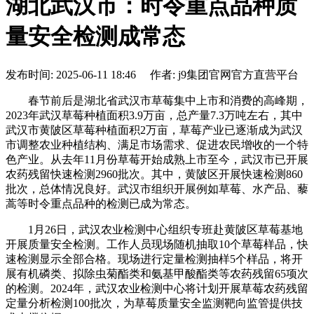
湖北武汉市：时令重点品种质
量安全检测成常态
发布时间: 2025-06-11 18:46 作者: j9集团官网官方直营平台
春节前后是湖北省武汉市草莓集中上市和消费的高峰期，
2023年武汉草莓种植面积3.9万亩，总产量7.3万吨左右，其中
武汉市黄陂区草莓种植面积2万亩，草莓产业已逐渐成为武汉
市调整农业种植结构、满足市场需求、促进农民增收的一个特
色产业。从去年11月份草莓开始成熟上市至今，武汉市已开展
农药残留快速检测2960批次。其中，黄陂区开展快速检测860
批次，总体情况良好。武汉市组织开展例如草莓、水产品、藜
蒿等时令重点品种的检测已成为常态。
1月26日，武汉农业检测中心组织专班赴黄陂区草莓基地
开展质量安全检测。工作人员现场随机抽取10个草莓样品，快
速检测显示全部合格。现场进行定量检测抽样5个样品，将开
展有机磷类、拟除虫菊酯类和氨基甲酸酯类等农药残留65项次
的检测。2024年，武汉农业检测中心将计划开展草莓农药残留
定量分析检测100批次，为草莓质量安全监测靶向监管提供技