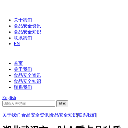
关于我们
食品安全资讯
食品安全知识
联系我们
EN
首页
关于我们
食品安全资讯
食品安全知识
联系我们
English
|
关于我们
|
食品安全资讯
|
食品安全知识
|
联系我们
|