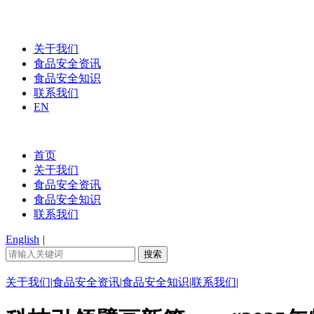
关于我们
食品安全资讯
食品安全知识
联系我们
EN
首页
关于我们
食品安全资讯
食品安全知识
联系我们
English
|
关于我们
|
食品安全资讯
|
食品安全知识
|
联系我们
|