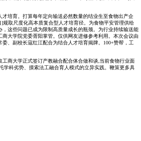
才培育。打算每年定向输送必然数量的结业生至食物出产企
闭窗口]规取尺度化高本质复合型人才培育径。为食物平安管理供给
从办，这些问题已成为限制高质量成长的瓶颈。为行业持续输送能
由工商大学院党委胥阳掌管。仅供网友进修参考利用。本次会议由
委、副校长寇红江配合为结合人才培育揭牌。100+赞帮，工
工商大学正式签订产教融合配合体合做和谈,当前食物行业面
托学科劣势、摸索法工融合育人模式的立异实践。鞭策更多具