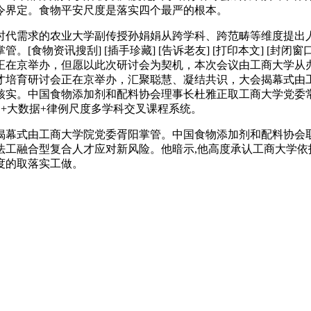
令界定。食物平安尺度是落实四个最严的根本。
代需求的农业大学副传授孙娟娟从跨学科、跨范畴等维度提出人
[食物资讯搜刮] [插手珍藏] [告诉老友] [打印本文] [封
会正在京举办，但愿以此次研讨会为契机，本次会议由工商大学
人才培育研讨会正在京举办，汇聚聪慧、凝结共识，大会揭幕式
实。中国食物添加剂和配料协会理事长杜雅正取工商大学党委常
+大数据+律例尺度多学科交叉课程系统。
式由工商大学院党委胥阳掌管。中国食物添加剂和配料协会取
法工融合型复合人才应对新风险。他暗示,他高度承认工商大学依
度的取落实工做。