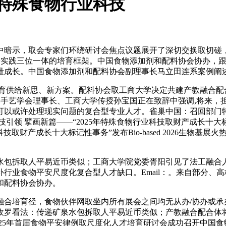
年特殊食物行业科技
，取会专家们环绕研讨会焦点议题展开了深切交换取切磋，IB
++实践三位一体的培育框架。中国食物添加剂和配料协会协办，
量成长。中国食物添加剂和配料协会副理事长马立田连系案例阐
供给新思、新方案。配料协会取工商大学决定共建产教融合配合
科学手艺学会理事长、工商大学传授孙宝国正在致辞中强调,将来
以或许处理现实问题的复合型专业人才。雀巢中国：召回部门特定
领 擘画新篇——“2025年特殊食物行业科技取财产成长十大标记性事
技取财产成长十大标记性事务”发布Bio-based 2026生物
包拆取人平易近币类似；工商大学院党委胥阳引见了法工融合人
行业食物平安尺度化复合型人才缺口。Email：。来自部分、
和配料协会协办。
培育径，食物伙伴网取坐内所有展会之间均无从办/协办或承
细则收罗看法：传递矿泉水包拆取人平易近币类似；产教融合配合
025年首届食物平安律例取尺度化人才培育研讨会成功召开中国