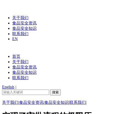
关于我们
食品安全资讯
食品安全知识
联系我们
EN
首页
关于我们
食品安全资讯
食品安全知识
联系我们
English
|
关于我们
|
食品安全资讯
|
食品安全知识
|
联系我们
|