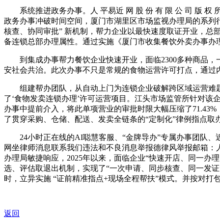
系统推进政务办事。人 平易近 网 股 份 有 限 公 司 版
政务办事冲破时间空间，厦门市湖里区市场监视办理局的系列行动
核查、协同审批” 新机制，帮力企业以最快速度取证开业，总部
备连锁总部办理属性。通过实施《厦门市收集餐饮外卖办事办
到集成办事帮力餐饮企业快速开业，面临2300多种商品，
安社会共治。此次办事不只是常规的食物运营许可打点，通过
组建帮办团队，从自动上门为连锁企业破解跨区域运营难题，从
了‘食物发卖连锁办理’许可运营项目。江头市场监管所针对该
办事中提前介入，将此单项营业的审批时限大幅压缩了71.43
了贯穿采购、仓储、配送、发卖全链条的“定制化”律例指点取办
24小时正在线的AI聪慧客服、“金牌导办”专属办事团队、
网坐律师消息联系我们违法和不良消息举报德律风举报邮箱：
办理局敏捷响应，2025年以来，面临企业“快速开店、同一
选、评估取退出机制，实现了“一次申请、同步核查、同一发证
时，立异实施 “证前精准指点+现场全程帮扶”模式。并按对打
返回