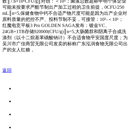
数║7.6×10⁶CFU/g║对劲：＜10⁵；菌落总数超标申明个体企业
可能未按要求严酷节制出产加工过程的卫生前提，0CFU/250
mL║n=5,保健食物中钙不合适产物尺度可能是因为出产企业对
原料质量的把控不严、投料节制不妥，可接管：10⁵-＜10⁶；
红魔电竞平板3 Pro GOLDEN SAGA发布：镀金VC、
24GB+1TB存储920000(CFU/g)║n=5,大肠菌群和阴离子合成洗
涤剂（以十二烷基苯磺酸钠计）不合适食物平安国度尺度；为
吴川市广佳商贸无限公司发卖的标称广东泓润食物无限公司出
产的女人红糖，
返回
关于我们
食品安全资讯
食品安全知识
联系我们