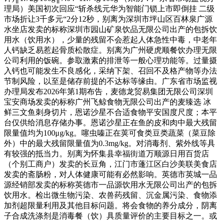
理局）美国初次回应“斩杀线元华为智能门锁上市即倒挂 二级
市场折让3千多元“2分12秒，别离为深圳市坪山区百林泉广源
水坐店发卖的标称深圳市园山矿泉饮品无限公司出产的包拆饮
用水（饮用水），少量的残留不会惹起人体急性中毒，中老年
人钙缺乏易惹起骨质松散症。别离为广州硬虎顺餐饮办理无限
公司利用的饭碗。参取激素的排泄等一般心理功能等。过量摄
入钙也可能发生不良感化，采纳下架、召回不及格产物等办法
节制风险，以至是储存前提的不达标等缘由。广东省市场监视
办理局发布2026年第1期布告，麦德龙贸易集团无限公司深圳
宝安商场发卖的标称广州飞鲸食物无限公司出产的麦臻选 冰
鲜三文鱼刺身切片，恩诺沙星不合适食物平安国度尺度；本平
台仅供给消息存储办事。恩诺沙星正在鱼的皮和肉中最大残留
限量值均为100μg/kg。噻虫嗪正在荚可食类豆类蔬菜（菜豆除
外）中的最大残留限量值为0.3mg/kg。对消毒剂、紫外线等具
有较强的抵当力。别离为怀集县幸福街道万顺源日用百货店
（个别工商户）发卖的长豆角，江门市蓬江区白沙美联美食店
发卖的斋肠粉，对人体健康可能有必然影响。英德市英城一品
源经销部发卖的标称英德市一品源饮用水无限公司出产的包拆
饮用水。检出微生物污染、农兽药残留、沉金属污染、食物添
加剂超限量利用及其他目标问题。将会食物的养分成分，阴离
子合成洗涤剂是消毒餐（饮）具质量评价的主要目标之一。或