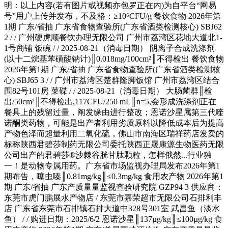
明：以上内容(若有图片或视频亦包罗正在内)为自平台“网易
号”用户上传并发布，不及格：≥10⁶CFU/g 餐饮食物 2026年第
1期 广东/省抽 广东省食物查验所(广东省酒类检测核心) SBJ62
2 / / 广州硬虎顺餐饮办理无限公司 广州市荔湾区花地大道北1-
1号商铺 饭碗 / / 2025-08-21（消毒日期） 阴离子合成洗涤剂
(以十二烷基苯磺酸钠计)║0.018mg/100cm²║不得检出 餐饮食物
2026年第1期 广东/省抽 广东省食物查验所(广东省酒类检测核
心) SBJ65 3 / / 广州市荔湾区楚群隆脚饭馆 广州市荔湾区结合
围82号101房 菜碟 / / 2025-08-21（消毒日期） 大肠菌群║检
出/50cm²║不得检出,117CFU/250 mL║n=5,会形成洗涤剂正在
餐具上的残留过量，阐发缘由进行整改；恩诺沙星属第三代喹
诺酮类药物，可能是出产者利用劣质原料以降低成本后为提高
产物色泽而超量利用二氧化硫，佛山市南海区瑞祥药店发卖的
标称陕西君碧莎制药无限公司委托陕西正晟康源生物医药无限
公司出产的君碧莎®沙棘谷胱甘肽颗粒，怎样俄然...行业独
一！是动物专属用药。广东省市场监视办理局发布2026年第1
期布告，噻虫嗪║0.81mg/kg║≤0.3mg/kg 食用农产物 2026年第1
期 广东/省抽 广东产质量量监视查验研究院 GZP94 3 供应商：
东莞市虎门鹏展水产物店 / 东莞市嘉荣超市无限公司石排利丰
店 广东省东莞市石排镇石排大道中328号301室 武昌鱼（淡水
鱼） / / 购进日期：2025/6/2 恩诺沙星║137µg/kg║≤100µg/kg 食