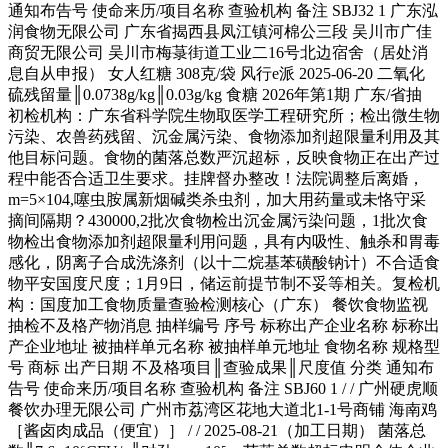
通知布告号 使命来历/项目名称 查验机构 备注 SBJ32 1 广东泓
润食物无限公司 广东省揭西县凤江镇河棉公三段 吴川市广佳
商贸无限公司 吴川市梅菉街道工业二16号北边宿舍（居处消
息自从申报） 女人红糖 308克/袋 风行e派 2025-06-20 二氧化
硫残留量║0.0738g/kg║0.03g/kg 食糖 2026年第1期 广东/省抽
初检机构：广东省科学院生物取医学工程研究所；检出微生物
污染、农兽药残留、沉金属污染、食物添加剂超限量利用及其
他目标问题。食物的菌落总数严沉超标，反映食物正在出产过
程中能否合适卫生要求。挂牌督办整改！法院调整后离婚，
m=5×104,噻虫胺属新烟碱类杀虫剂，加大用药量或未恪守采
摘间隔期？430000,2批次食物检出沉金属污染问题，1批次食
物检出食物添加剂超限量利用问题，具有内吸性、触杀和胃毒
感化，阴离子合成洗涤剂（以十二烷基苯磺酸钠计）不合适食
物平安国度尺度；1月9日，储运前提节制不妥等相关。复检机
构：国度加工食物质量查验检测核心（广东） 餐饮食物监视
抽检不及格产物消息 抽样编号 序号 标称出产企业名称 标称出
产企业地址 被抽样单元名称 被抽样单元地址 食物名称 规格型
号 商标 出产日期 不及格项目║查验成果║尺度值 分类 通知布
告号 使命来历/项目名称 查验机构 备注 SBJ60 1 / / 广州硬虎顺
餐饮办理无限公司 广州市荔湾区花地大道北1-1号商铺 海南鸡
［酱卤肉成品（便宜）］ / / 2025-08-21（加工日期） 菌落总