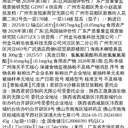
用农产物 2026年第1期 广东/总局国抽评价性 广东产质量量监
视查验研究院 GZP07 4 供应商：广州市花都区秀全小赵蔬菜
批发档 / 广州市发抵家商贸无限公司 广州市花都区新雅街人花
圃二街2号负一层176铺、一层114铺 茄瓜（茄子） / / 购进日
期：2025/8/12 镉(以Cd计)║0.0857mg/kg║≤0.05mg/kg 食用农产
物 2026年第1期 广东/总局国抽评价性 广东产质量量监视查验
研究院 GBJ71ZX 5 供货商：广州盒马收集科技无限公司 / 广
州盒马鲜生收集科技无限公司河汉区第二分公司 广州市河汉
区河汉603号广武酒店西侧6层贸易群楼部门 海南木樨喷鼻荔
枝 300g/盒 / 2025/5/7（其改日期） 氯氟氰菊酯和高效氯氟氰菊
酯║0.41mg/kg║≤0.1mg/kg 食用农产物 2026年第1期 总局/本级
广州海关手艺核心 保健食物监视抽检不及格产物消息 序号 食
物名称 标称出产企业名称 标称出产企业地址 被抽样单元名称
被抽样单元地址 出产日期 批号 规格型号 核准文号 不及格项
目║查验成果║尺度值 1 君碧莎®沙棘谷胱甘肽颗粒 委托企
业：陕西君碧莎制药无限公司受委托企业：陕西正晟康源生物
医药无限公司 委托企业地址：陕西省西咸新区沣西新城钓台
街办钓台开辟区8号受委托企业地址：陕西省西咸新区沣西新
城钓台街办钓台开辟区8号 佛山市南海区瑞祥药店 佛山市南海
区桂城街道平西社区深涌大街七巷15号 2024-10-15 20241003
45g（3g/袋×15袋）/盒 国食健注G20060391 钙(以Ca
计)║1.72g/100g║7.04~11.74g/100g （来历：广东省市场监视办