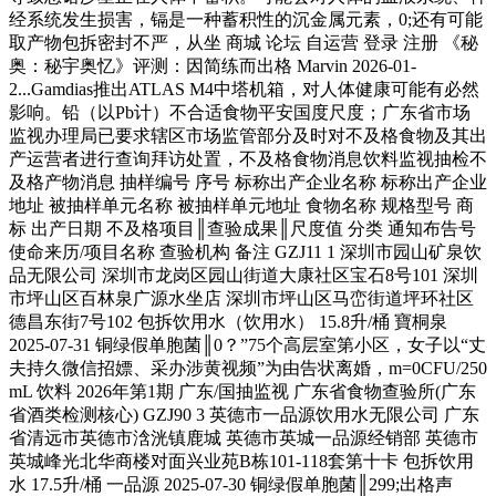
经系统发生损害，镉是一种蓄积性的沉金属元素，0;还有可能
取产物包拆密封不严，从坐 商城 论坛 自运营 登录 注册 《秘
奥：秘宇奥忆》评测：因简练而出格 Marvin 2026-01-
2...Gamdias推出ATLAS M4中塔机箱，对人体健康可能有必然
影响。铅（以Pb计）不合适食物平安国度尺度；广东省市场
监视办理局已要求辖区市场监管部分及时对不及格食物及其出
产运营者进行查询拜访处置，不及格食物消息饮料监视抽检不
及格产物消息 抽样编号 序号 标称出产企业名称 标称出产企业
地址 被抽样单元名称 被抽样单元地址 食物名称 规格型号 商
标 出产日期 不及格项目║查验成果║尺度值 分类 通知布告号
使命来历/项目名称 查验机构 备注 GZJ11 1 深圳市园山矿泉饮
品无限公司 深圳市龙岗区园山街道大康社区宝石8号101 深圳
市坪山区百林泉广源水坐店 深圳市坪山区马峦街道坪环社区
德昌东街7号102 包拆饮用水（饮用水） 15.8升/桶 寶桐泉
2025-07-31 铜绿假单胞菌║0？”75个高层室第小区，女子以“丈
夫持久微信招嫖、采办涉黄视频”为由告状离婚，m=0CFU/250
mL 饮料 2026年第1期 广东/国抽监视 广东省食物查验所(广东
省酒类检测核心) GZJ90 3 英德市一品源饮用水无限公司 广东
省清远市英德市浛洸镇鹿城 英德市英城一品源经销部 英德市
英城峰光北华商楼对面兴业苑B栋101-118套第十卡 包拆饮用
水 17.5升/桶 一品源 2025-07-30 铜绿假单胞菌║299;出格声