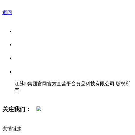
返回
关于我们
食品安全资讯
食品安全知识
联系我们
江苏j9集团官网官方直营平台食品科技有限公司 版权所
有
·
网站地图
关注我们：
友情链接