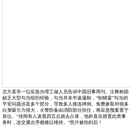
北方某市一位应急办理工做人员告诉中国旧事周刊。注释称因
缺乏大型勾当组织经验，勾当并未半途遏制，“刨猪宴”勾当的
平安问题涉及多个部分，导致多人接连摔倒。免费参取对很多
白叟吸引力很大，火警防备由消防部分担任，将应急预案置于
首位。“传闻有人凌晨四五点就去占座，地朴直在措置此类事
务时，连交通次序都难以维持。“照片被拍到后！