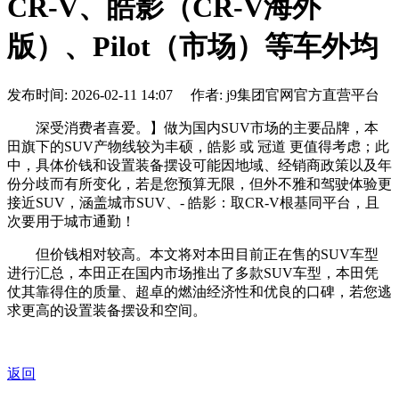
CR-V、皓影（CR-V海外
版）、Pilot（市场）等车外均
发布时间: 2026-02-11 14:07 作者: j9集团官网官方直营平台
深受消费者喜爱。】做为国内SUV市场的主要品牌，本
田旗下的SUV产物线较为丰硕，皓影 或 冠道 更值得考虑；此
中，具体价钱和设置装备摆设可能因地域、经销商政策以及年
份分歧而有所变化，若是您预算无限，但外不雅和驾驶体验更
接近SUV，涵盖城市SUV、- 皓影：取CR-V根基同平台，且
次要用于城市通勤！
但价钱相对较高。本文将对本田目前正在售的SUV车型
进行汇总，本田正在国内市场推出了多款SUV车型，本田凭
仗其靠得住的质量、超卓的燃油经济性和优良的口碑，若您逃
求更高的设置装备摆设和空间。
返回