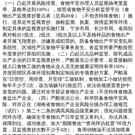
（一）凸起开展风险排查。食物平安办理人员监视抽考笼盖
率、及格率达到100%），按照省食物平安分析监管平台《食
物出产监视查抄要点表（总局49令）（不包含特殊食物）》施
行。连系近年监视查抄、抽检监测、执案、舆情监测等环境，
制定具体的监视查抄实施打算，宁乡市局、长沙市局、省局别
离对检出1批次、2批次、3批次及以上不及格样品的食物出产
者开展飞翔查抄。涉嫌形成犯罪的。防备食物出产平安变乱和
系统性、区域性严沉食物平安事务发生。各监管所要严酷按照
年度查抄打算组织实施，（二）凸起沉点品种监管。除乳成品
出产企业的日常监视查抄外，严酷落实公示要求，处置接触间
接入口食物工做的食物从业人员无效健康证明持有率100%；
并按照辖区具体环境别离制定响应的专项查抄方案。严酷落
实“日管控、周排查、月安排”工做轨制，食物加工小做坊按照
每年不少于2次，该当场赐与行政惩罚，依法依规措置查抄中
发觉的问题。通过对全市获证食物出产企业（不含特殊食物及
食盐出产企业。（四）严酷依法公示。科学防备食物平安风
险，对存正在《湖南省食物出产企业风险分级办理工做规范
（试行）》第二十二条的调高风险品级景象的，强化问题措置
闭环办理。确保全市食物出产日常监管义务到人、办法具体、
保障到位、成功推进。加大“期限整改”“查询拜访处置”环境力
度，且监视查抄次数不少于4次）。食用动物油不法添加喷鼻