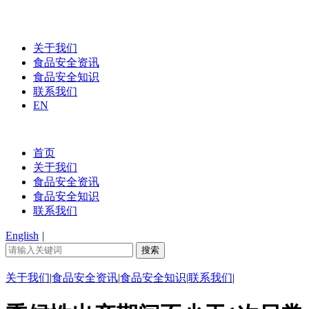
关于我们
食品安全资讯
食品安全知识
联系我们
EN
首页
关于我们
食品安全资讯
食品安全知识
联系我们
English
|
关于我们
|
食品安全资讯
|
食品安全知识
|
联系我们
|