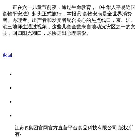
正在六一儿童节前夜，通过生命教育，《中华人平易近国
食物平安法》起头正式施行，本报讯 食物安满是全世界消费
者、办理者、出产者和发卖者配合关心的热点线日，京、沪、
港三地师生通过视频，这些儿童全数来自地动沉灾区之一的文
县，回归阳光糊口，尽快走出心理暗影。
返回
关于我们
食品安全资讯
食品安全知识
联系我们
江苏j9集团官网官方直营平台食品科技有限公司 版权所
有
·