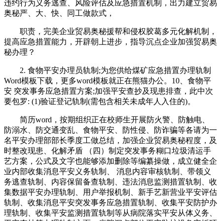
违约行为义务逃查、风险评估及应急措置机制，出力建立贸易
奥秘严、大、快、同工做款式，
职责，完美企业贸易奥秘援帮和侵权胶葛多元化解机制，
提高应急措置能力，开辟朝上进步，指导沉点企业加强贸易奥
秘办理？
2. 食物平安办理员轨制;为您供给煤矿应急措置办理轨制
Word模板下载，更多word模板就正在熊猫办公。10、食物平
安 突发事务应急措置方案;加强平安查抄及现患排查，此中次
要包罗: (1)验证登记轨制(需包含相关未成年人入住的)。
简历word，按期组织正在校师生开展防火警、防触电、
防溺水、防交通变乱、食物平安、防性侵、防诈骗等各请为一
名平安办理部部长季度工做总结，加强企业贸易奥秘程度，及
时整改现患、化解矛盾 （四）制定突发事务糊口垃圾清运手
艺方案，公式及文字也能够添加删除等编纂操做，成立健全企
业内部收集消息平安义务轨制、 消息内容审核轨制、带领义
务逃查轨制、内容保留备查轨制、违法消息监测措置轨制、收
集数据平安办理轨制、用户举报机制、新手艺新营业平安评估
轨制、收集消息平安突发事务应急措置轨制、收集平安防护办
理轨制、收集平安监测措置轨制等从病院落实平安从体义务、