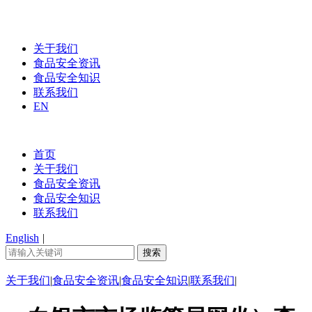
关于我们
食品安全资讯
食品安全知识
联系我们
EN
首页
关于我们
食品安全资讯
食品安全知识
联系我们
English
|
关于我们
|
食品安全资讯
|
食品安全知识
|
联系我们
|