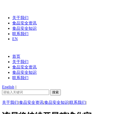
关于我们
食品安全资讯
食品安全知识
联系我们
EN
首页
关于我们
食品安全资讯
食品安全知识
联系我们
English
|
关于我们
|
食品安全资讯
|
食品安全知识
|
联系我们
|