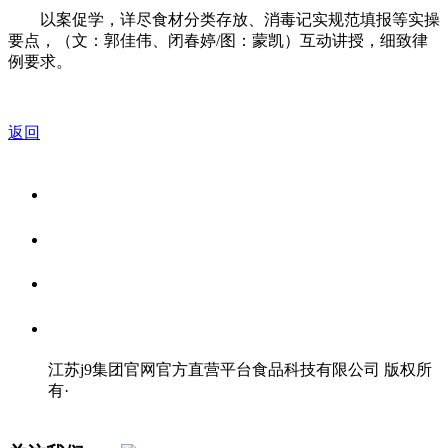
以案促学，详尽食材分类存放、消毒记实规范填报等实操
要点，（文：郭佳伟、闭春婷/图：蒙凯）互动讲授，细致律
例要求。
返回
关于我们
食品安全资讯
食品安全知识
联系我们
江苏j9集团官网官方直营平台食品科技有限公司 版权所
有
·
网站地图