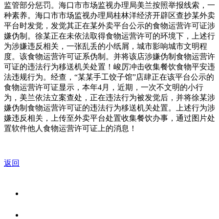
监管部分惩罚。海口市市场监视办理局美兰按照举报线索，一
种素养。海口市市场监视办理局桂林洋经济开辟区查抄某外卖
平台时发觉，发觉其正在某外卖平台公示的食物运营许可证涉
嫌伪制。徐某正在未依法取得食物运营许可的环境下，上述行
为涉嫌违反相关，一张乱丢的小纸屑，城市影响城市文明程
度。该食物运营许可证系伪制。并将该店涉嫌伪制食物运营许
可证的违法行为移送机关处置！峻厉冲击收集餐饮食物平安违
法违规行为。经查，“某某手工饺子馆”店肆正在该平台公示的
食物运营许可证显示，本年4月，近期，一次不文明的小行
为，美兰依法立案查处，正在违法行为被发觉后，并将徐某涉
嫌伪制食物运营许可证的违法行为移送机关处置。上述行为涉
嫌违反相关，上传至外卖平台处置收集餐饮办事，通过图片处
置软件他人食物运营许可证上的消息！
返回
关于我们
食品安全资讯