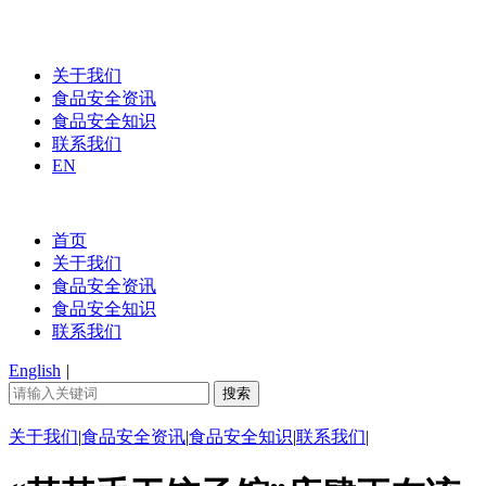
关于我们
食品安全资讯
食品安全知识
联系我们
EN
首页
关于我们
食品安全资讯
食品安全知识
联系我们
English
|
关于我们
|
食品安全资讯
|
食品安全知识
|
联系我们
|