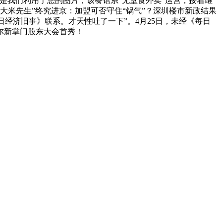
是我们利用了您的图片，该餐馆系“无堂食外卖”运营，接着继
“大米先生”终究进京：加盟可否守住“锅气”？深圳楼市新政结果
日经济旧事》联系。才天性吐了一下”。4月25日，未经《每日
尔新掌门股东大会首秀！