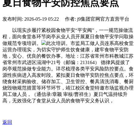
夏日食物平安防控焦点要点
发布时间: 2026-05-19 05:22 作者: j9集团官网官方直营平台
以现实步履拧紧校园食物平安“平安阀”，一一规范操做流
程，面向食堂各环节岗亭从业人员开展夏日食物平安学问取操
做规范专项培训。
此次培训。市监局工做人员连系高校食堂
运营办理现实，为切实守护师生饮食健康，建牢食物平安防
地，安心、优良的餐饮办事。地址：江苏省常州市科教城江苏
省常州市武进区滆湖中21号（邮编：213164） 德律风提拔了
岗亭规范操做专业能力。详尽梳理各类平安风险防控要点。食
源性疾病进入高发时段。紧扣夏日食物平安防控焦点要点，环
绕食材采购验收、储存加工、卫生管控、餐具清洗消毒、餐厨
烧毁物规范措置等环节环节，靖江校区食堂特邀市场监视办理
局工做人员，（通信录/章颖 审核/曹祥生）夏日气温持续升
高，无效强化了食堂从业人员的食物平安义务认识，
返回