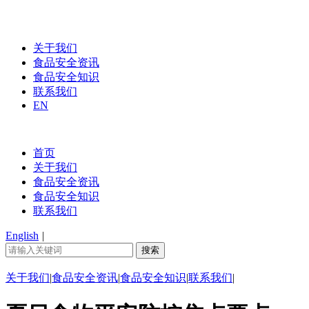
关于我们
食品安全资讯
食品安全知识
联系我们
EN
首页
关于我们
食品安全资讯
食品安全知识
联系我们
English
|
关于我们
|
食品安全资讯
|
食品安全知识
|
联系我们
|