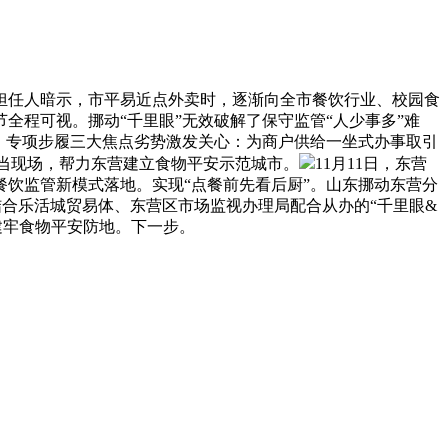
担任人暗示，市平易近点外卖时，逐渐向全市餐饮行业、校园食
程可视。挪动“千里眼”无效破解了保守监管“人少事多”难
日常，专项步履三大焦点劣势激发关心：为商户供给一坐式办事取引
勾当现场，帮力东营建立食物平安示范城市。
11月11日，东营
饮监管新模式落地。实现“点餐前先看后厨”。山东挪动东营分
结合乐活城贸易体、东营区市场监视办理局配合从办的“千里眼&
建牢食物平安防地。下一步。