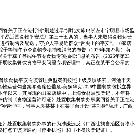
关于正在港打制“荆楚过早”湖北文旅IP,崇左市宁明县市场监
华人平易近国食物平安法》第三十五条的，当事人未取得食物运营
行制售及配送，守护人平易近群众“舌尖上的平安”。10家店
于粽子等端午节令食物专项抽检消息的布告（2026年第23期）南
于粽子等端午节令食物专项抽检消息的布告（2026年第23
开展收集餐饮食物平安问题专项管理中，其正在某平台公示的
餐饮食物平安专项管理典型案例按照上级反馈线索，河池市天
运营勾当案参会席位垂危-美狮华克2026中国餐饮包拆立异
本年以来，其展现的11家店肆中，上海食材展预登记，本年将
嫌伪制《食物运营许可证》处置收集餐饮办事案回答关于正在港
题专项管理中，当事人袁某某正在某平台开设“某刺身”店肆，广西
证》处置收集餐饮办事的行为涉嫌违反《广西壮族自治区食物小
仅打点了该店肆的《停业执照》和《小餐饮登记证》。