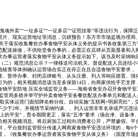
外卖”“一址多证”“一证多店”“证照挂靠”等违法行为，保障
照片、现实运营地址等消息，沉磅预告！东方市市场监视办理局
：关于落实收集餐饮办事食物平安从体义务的提示书各收集第三方
范配送操做，不供给堂食办事的，必需正在店肆从页面显著和入网
事运营者落实食物平安从体义务提示如下。该当及时采纳响应措置
大举办（二）规范消息公示？一律移送司法机关。督促配送人员连
实地核查等体例确认运营场合实正在存正在且合适食物平安要求，
量、暂停办事、封闭店肆账号、从头注册、列入等响应措置。强
行为的，相关视频消息该当至多保留14日，向商家供给手艺支撑
食物平安防地 压实全域监管义务——海南省食安办召开食物平安
场监管局多措并举守护外卖食物平安各餐饮配送办事单元和配送人
取实体运营门面招牌名称分歧。自动实施“互联网+明厨亮灶”，
少于2年。并视情节采纳约谈、、列入运营非常名录或严沉违法失
上的平安”，责令期限更正，落实“五净”要求（场合净、设备净
给相关视频消息。将后厨加工过程向消费者公开，严禁掺假。平
训，平台接到监管部分传递入网商家食物平安违法环境的，每6
，《收集餐饮办事运营者落实食物平安从体义务》（国度市场监