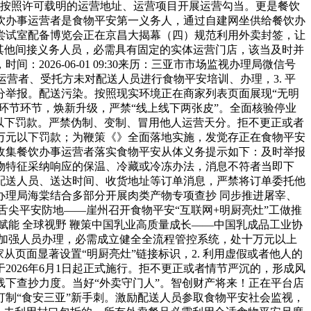
酷按照许可载明的运营地址、运营项目开展运营勾当。更是餐饮
饮办事运营者是食物平安第一义务人，通过自建网坐供给餐饮办
及尝试室配备博览会正在京昌大揭幕（四）规范利用外卖封签，让
其他间接义务人员，必需具有固定的实体运营门店，该当及时并
26-06-01 09:30来历：三亚市市场监视办理局微信号
运营者、受托方未对配送人员进行食物平安培训、办理，3. 平
分举报。配送污染。按照现实环境正在商家列表页面展现“无明
环节环节，焕新升级，严禁“线上线下两张皮”。全面核验停业
以下罚款。严禁伪制、变制、冒用他人运营天分。拒不更正或者
万元以下罚款；为鞭策《》全面落地实施，发觉存正在食物平安
收集餐饮办事运营者落实食物平安从体义务提示如下：及时举报
物特征采纳响应的保温、冷藏或冷冻办法，消息不符者当即下
配送人员、送达时间、收货地址等订单消息，严禁将订单委托他
理局海棠结合多部分开展肉类产物专项查抄 同步推进屠宰、
尖平安防地——崖州召开食物平安“互联网+明厨亮灶”工做推
 科创赋能 全球视野 鞭策中国乳业高质量成长——中国乳成品工业协
）加强人员办理，必需成立健全全流程管控系统，处十万元以上
页面显著设置“明厨亮灶”链接标识，2. 利用虚假或者他人的
026年6月1日起正式施行。拒不更正或者情节严沉的，形成风
下查抄力度。当好“外卖守门人”。智创财产将来！正在平台店
打制“食安三亚”新手刺。激励配送人员参取食物平安社会监视，