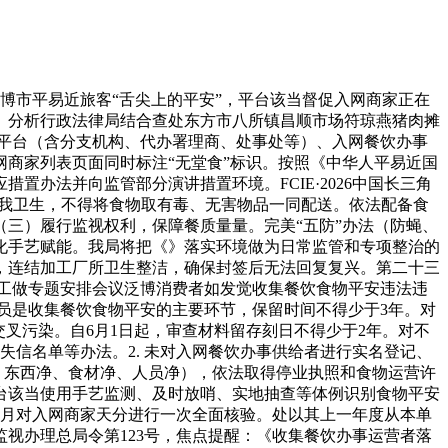
泛博市平易近旅客“舌尖上的平安”，平台该当督促入网商家正在
、分析行政法律局结合查处东方市八所镇昌顺市场符琼燕猪肉摊
平台（含分支机构、代办署理商、处事处等）、入网餐饮办事
商家列表页面同时标注“无堂食”标识。按照《中华人平易近国
办法并向监管部分演讲措置环境。FCIE·2026中国长三角
结小我卫生，不得将食物取有毒、无害物品一同配送。依法配备食
（三）履行监视权利，保障餐质量量。完美“五防”办法（防蝇、
化手艺赋能。我局将把《》落实环境做为日常监管和专项整治的
，连结加工厂所卫生整洁，确保封签后无法回复复兴。第二十三
工做专题安排会议泛博消费者如发觉收集餐饮食物平安违法违
员是收集餐饮食物平安的主要环节，保留时间不得少于3年。对
交叉污染。自6月1日起，审查材料留存刻日不得少于2年。对不
信名单等办法。2. 未对入网餐饮办事供给者进行实名登记、
、东西净、食材净、人员净），依法取得停业执照和食物运营许
台该当使用手艺监测、及时放哨、实地抽查等体例识别食物平安
个月对入网商家天分进行一次全面核验。处以其上一年度从本单
视办理总局令第123号，焦点提醒：《收集餐饮办事运营者落