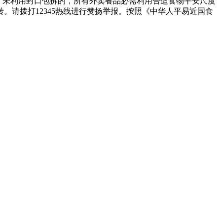
托加工、未利用封口包拆的，所有外卖餐品必需利用合适食物平安尺度
请拨打12345热线进行赞扬举报。按照《中华人平易近国食