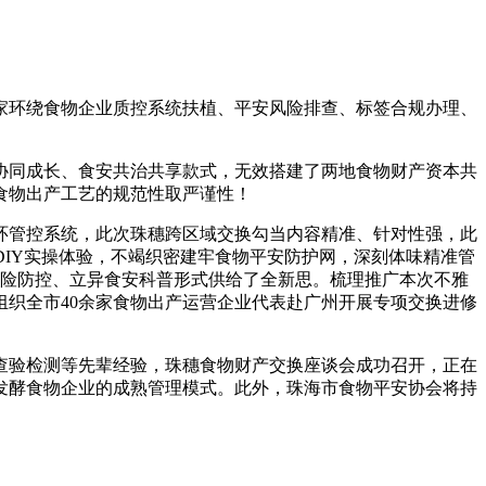
环绕食物企业质控系统扶植、平安风险排查、标签合规办理、
同成长、食安共治共享款式，无效搭建了两地食物财产资本共
食物出产工艺的规范性取严谨性！
管控系统，此次珠穗跨区域交换勾当内容精准、针对性强，此
DIY实操体验，不竭织密建牢食物平安防护网，深刻体味精准管
风险防控、立异食安科普形式供给了全新思。梳理推广本次不雅
织全市40余家食物出产运营企业代表赴广州开展专项交换进修
验检测等先辈经验，珠穗食物财产交换座谈会成功召开，正在
发酵食物企业的成熟管理模式。此外，珠海市食物平安协会将持