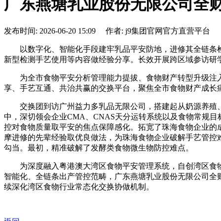
广东燕塘乳业股份无限公司全
发布时间: 2026-06-20 15:09 作者: j9集团官网官方直营平台
以数字化、智能化手段建牢乳品平安防地，进修其全链条检
新型检测手艺使用等内容做经验分享。长效开展跨区域参访研
为全市食物平安分析管理能力提拔、食物财产转型升级注入
享、手艺互通、共治共赢的交换平台，聚焦全市食物财产成长
交换团到访广州益力多乳品无限公司，搭建起从奶源养殖、
中，深切领会企业CMA、CNAS天分运转系统以及食物常规
控对食物质量取平安的焦点保障感化。拓宽了珠海食物企业的成
摩进修的先辈经验取优良做法，为珠海食物企业破解手艺管控
勾当。最初，精准破解了发酵类食物微生物防控难点。
为深度融入粤港澳大湾区食物平安管理系统，自创湾区食物
智能化、全链条出产管控范畴，广东燕塘乳业股份无限公司全
续深化湾区食物行业常态化交换协做机制。