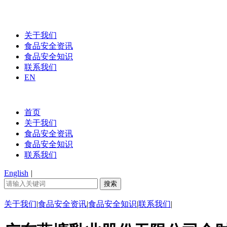
关于我们
食品安全资讯
食品安全知识
联系我们
EN
首页
关于我们
食品安全资讯
食品安全知识
联系我们
English
|
关于我们
|
食品安全资讯
|
食品安全知识
|
联系我们
|