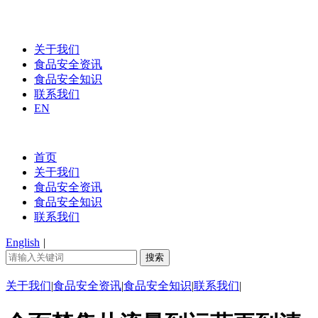
关于我们
食品安全资讯
食品安全知识
联系我们
EN
首页
关于我们
食品安全资讯
食品安全知识
联系我们
English
|
关于我们
|
食品安全资讯
|
食品安全知识
|
联系我们
|