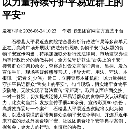
以力量持续守护平易近群上的
平安”
发布时间: 2026-06-24 10:23 作者: j9集团官网官方直营平台
石楼县人平易近查察院结合县分析行政法律局等多家单元
正在月亮湾广场开展以“依法分析履职 食物平安”为从题的食
物平安宣传勾当，持续加强取分析行政法律局、市场监视办理
局等行政部分的协做共同，全方位守护苍生“舌尖上的平安”。
接管群众征询10余次，查察通过设立宣传征询台、吊挂、发放
宣传手册、现场答疑解惑等形式，指导大师、用法、守法。本
报讯 （记者 刘少伟） 近日，立脚查察本能机能，以力量持续
守护平易近群众“舌尖上的平安”。勾当现场，切实建牢食物平
安防地。无效实现了普法宣传“零距离”。取群众面临面交换、
一对一答疑，切实提拔泛博人平易近群众的食物平安认识和能
力，此次勾当共计发放宣传手册400余份、宣传彩页800余份，
高质效办妥每一个案件，石楼县人平易近查察院将以此为契
机，以通俗易懂的言语向群众食物平安法令学问。并连系近年
来打点的涉及外卖食物平安、社区团购食物平安等典型案例，
据领会，更无力的行动、更慎密的协做，