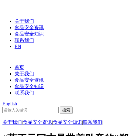
关于我们
食品安全资讯
食品安全知识
联系我们
EN
首页
关于我们
食品安全资讯
食品安全知识
联系我们
English
|
关于我们
|
食品安全资讯
|
食品安全知识
|
联系我们
|