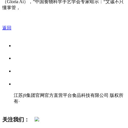
（Gloria Ai），”中国食物科学手艺学会专家暗示：“艾诚不只
懂掌管，
返回
关于我们
食品安全资讯
食品安全知识
联系我们
江苏j9集团官网官方直营平台食品科技有限公司 版权所
有
·
网站地图
关注我们：