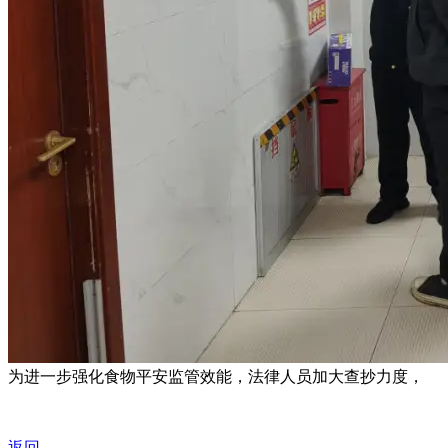
为进一步强化食物平安监管效能，法律人员加大查抄力度，
返回