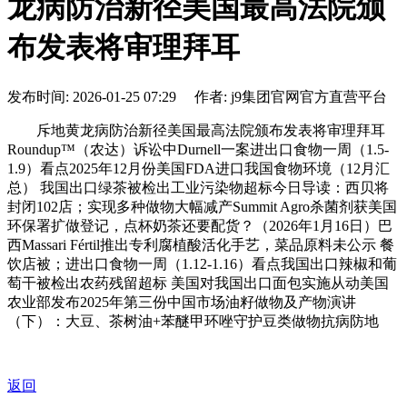
龙病防治新径美国最高法院颁
布发表将审理拜耳
发布时间: 2026-01-25 07:29 作者: j9集团官网官方直营平台
斥地黄龙病防治新径美国最高法院颁布发表将审理拜耳
Roundup™（农达）诉讼中Durnell一案进出口食物一周（1.5-
1.9）看点2025年12月份美国FDA进口我国食物环境（12月汇
总） 我国出口绿茶被检出工业污染物超标今日导读：西贝将
封闭102店；实现多种做物大幅减产Summit Agro杀菌剂获美国
环保署扩做登记，点杯奶茶还要配货？（2026年1月16日）巴
西Massari Fértil推出专利腐植酸活化手艺，菜品原料未公示 餐
饮店被；进出口食物一周（1.12-1.16）看点我国出口辣椒和葡
萄干被检出农药残留超标 美国对我国出口面包实施从动美国
农业部发布2025年第三份中国市场油籽做物及产物演讲
（下）：大豆、茶树油+苯醚甲环唑守护豆类做物抗病防地
返回