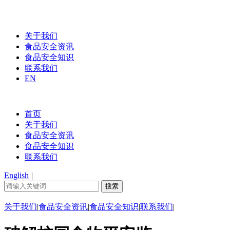
关于我们
食品安全资讯
食品安全知识
联系我们
EN
首页
关于我们
食品安全资讯
食品安全知识
联系我们
English
|
关于我们
|
食品安全资讯
|
食品安全知识
|
联系我们
|