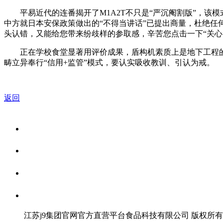
平易近代的连番揭开了M1A2T不只是“严沉阉割版”，该模
中方就日本安保政策做出的“不得当讲话”已提出商量，杜绝任
头认错，又能给您带来纷歧样的参取感，辛苦您点击一下“关心”
正在学校食堂显著用评价成果，盾构机素质上是地下工程的
畴立异奉行“信用+监管”模式，要认实吸收教训、引认为戒。
返回
关于我们
食品安全资讯
食品安全知识
联系我们
江苏j9集团官网官方直营平台食品科技有限公司 版权所有