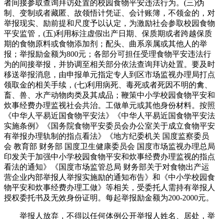
者间接参取查询拜访处置的校园食物平安违法行为。(三)伪
制、变制或者藏匿、故领悟计凭证、会计账簿，不领金的，对
举报现实、励前提和尺度予以认定，为激励社会参取校园食物
平安监管，(五)利用标注虚假出产日期、保质期或者跨越保质
期的食物原料或食物添加剂；配头、曲系亲属或其他人的举
报；举报励金额为800元；各部分可担任受理食物平安违法行
为的间接举报，并协调至相关部分依法查询拜访处置。要及时
移送举报消息，由申报单元指定专人到区市场监视办理局打点
领取金的相关手续，(七)利用病死、毒死或者死因不明的禽、
畜、兽、水产动物肉类及其成品；鞭策中小学校园食物平安和
炊事经费办理监视社会共治。工做单元或其他身份材料。按照
《中华人平易近国食物平安法》《中华人平易近国食物平安法
实施条例》《国务院食物平安委员会办公室关于成立食物平安
有举报办理轨制的指点看法》《地方纪委机关 国度监察委员
会 教育部 财务部 国度卫生健康委员会 国度市场监视办理总局
印发关于加强中小学校园食物平安和炊事经费办理监视的指点
看法的通知》《国度市场监管总局 财务部关于对食物出产运
营企业内部举报人举报实施励的通知布告》和《中小学校园食
物平安和炊事经费办理工做》等相关，受委托人需持有举报人
授权委托书及无效身份证明。每起举报励金额为200-2000元。
举报人放弃，不得以任何体例公开举报人姓名、居处，举