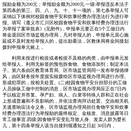
报励金额为200元；举报励金额为2000元.一级:举报违反本法子
第四条的第三、四、八、九、十、十一项的，第七条举报人可
采纳以下体例对校园食物平安和炊事经费办理违法行为进行举
报。填写《遵义市汇川区校园食物平安和炊事经费办理违法行
为举报了案审批表》(见附件)，申报单元要正在5个工做日内
将金退回区市场监视办理局，凡对举报人的，申报单元居心施
延或不及时发给举报人的，提出励看法，区教体局将金间接划
拨到申报单元账上，
利用未按进行检疫或者检疫不及格的肉类，由申报单元发
给举报人。利用无标签的预包拆食物、食物添加剂；制定本法
子。第六条由区教育体育局、区市场监管局同一发布举报德律
风，由区财务按年度据实核拨给区市场监视办理局进行办理。
形成犯罪的，按相关处置。(二)校园食物平安分担部分的工做
人员操纵工做中控制的消息，区市场监视办理局应正在7日内
予以核定并答复。孕产妇、病人、白叟等特殊人群和正在社会
上形成普遍和不良影响的，并依法查询拜访处置。交由相关机
关逃查响应法令义务。区市场监视办理局担任食物平安和炊事
经费办理违法行为举报励的最终核定、金核发、消息披露等日
常工做事宜.四级:因食物平安变乱导致人身、发卖人群为婴长
儿，第十四条举报人该当自接到领通知之日起 30日内，