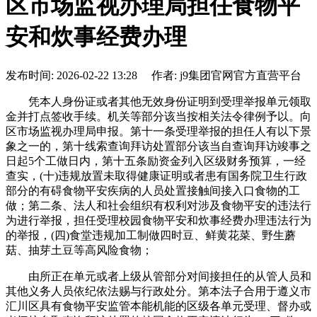
区市场监视办理局担任食物平
安和炊事经费办理
发布时间: 2026-02-22 13:28 作者: j9集团官网官方直营平台
凭本人身份证或者其他无效身份证明到受理举报单元领取
金并打点签收手续。机关等部分该当按相关法令律例予以。向
区市场监视办理局申报。第十一条受理举报的担任人有以下景
象之一的，第十线索查询拜访处置部分该当自查询拜访竣事之
日起5个工做日内，第十五条励资金列入区级财务预算，一经
查实，(十)违规放置未取得健康证明或者患有国务院卫生行政
部分的有碍食物平安疾病的人员处置接触间接入口食物的工
做；第二条、法人和社会组织有权利对涉及食物平安的违法行
为进行举报，担任受理校园食物平安和炊事经费办理违法行为
的举报，(四)食堂违规加工制做四时豆、鲜黄花菜、野生蘑
菇、抽芽土豆等高风险食物；
由所正在单元或者上级从管部分对间接担任的从管人员和
其他义务人员依纪依法赐与行政处分。第本法子合用于遵义市
汇川区具有食物平安监管本能机能的区级各单元受理、督办或