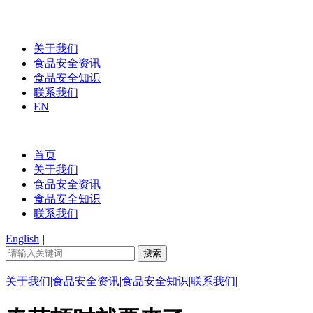
关于我们
食品安全资讯
食品安全知识
联系我们
EN
首页
关于我们
食品安全资讯
食品安全知识
联系我们
English
|
关于我们
|
食品安全资讯
|
食品安全知识
|
联系我们
|