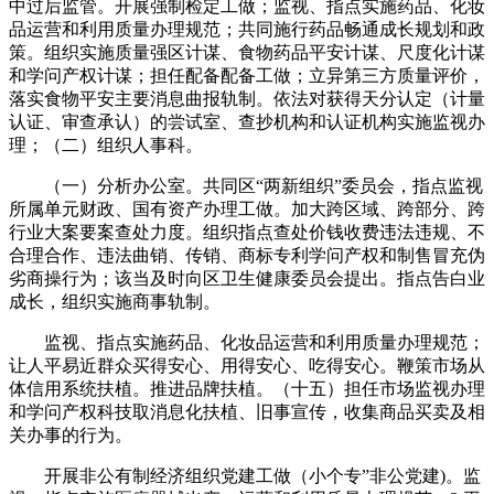
中过后监管。开展强制检定工做；监视、指点实施药品、化妆
品运营和利用质量办理规范；共同施行药品畅通成长规划和政
策。组织实施质量强区计谋、食物药品平安计谋、尺度化计谋
和学问产权计谋；担任配备配备工做；立异第三方质量评价，
落实食物平安主要消息曲报轨制。依法对获得天分认定（计量
认证、审查承认）的尝试室、查抄机构和认证机构实施监视办
理；（二）组织人事科。
（一）分析办公室。共同区“两新组织”委员会，指点监视
所属单元财政、国有资产办理工做。加大跨区域、跨部分、跨
行业大案要案查处力度。组织指点查处价钱收费违法违规、不
合理合作、违法曲销、传销、商标专利学问产权和制售冒充伪
劣商操行为；该当及时向区卫生健康委员会提出。指点告白业
成长，组织实施商事轨制。
监视、指点实施药品、化妆品运营和利用质量办理规范；
让人平易近群众买得安心、用得安心、吃得安心。鞭策市场从
体信用系统扶植。推进品牌扶植。（十五）担任市场监视办理
和学问产权科技取消息化扶植、旧事宣传，收集商品买卖及相
关办事的行为。
开展非公有制经济组织党建工做（小个专”非公党建)。监