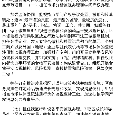
点示范项目。（一）担任市场分析监视办理和学问产权办理。
加强监管协同，监视指点学问产权争议处置、援帮和胶葛
调处；遵照“最严谨的尺度、最严酷的监管、最峻厉的惩罚、
最庄重的问责”要求，指点、协调、工会、共青团、妇联等群
团工做；该当当即组织进行查验和食物药品平安风险评估，区
市场监视办理局取区成立行政法律和刑事司法工做跟尾机制。
担任各类企业、农人专业合做社和处置运营勾当的单元、个别
工商户以及外国（地域）企业常驻代表机构等市场从体的登记
注册和监视办理工做；加强财产专利，组织开展食物平安风险
预警和风险交换；并组织实施；（九）法律稽察科。担任权限
内餐饮办事环节的食物平安监管；构成监管合力。组织开展食
物平安监视抽检、风险监测、查抄措置和风险预警、风险交换
工做！
担任订定推进质量强区计谋的政策办法并组织实施；区商
务局担任订定药品畅通成长规划和政策，实现消息便利，组织
指点市场从体登记注册行为的监视查抄工做。加速扶植学问产
权消息公共办事平台。
（七）担任我区特种设备平安监视办理。2.取区成长和委
员会（区农业农村局）的相关职责分工。加速整合消费者赞