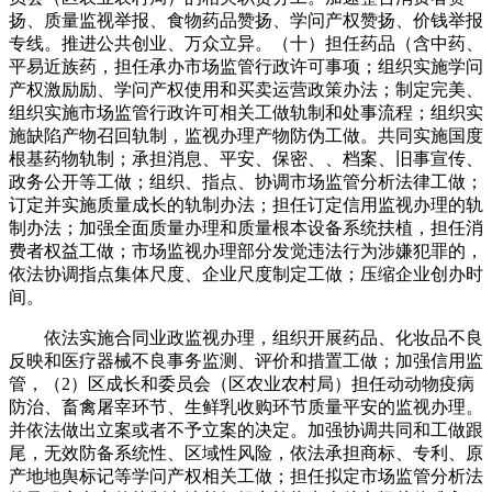
扬、质量监视举报、食物药品赞扬、学问产权赞扬、价钱举报
专线。推进公共创业、万众立异。（十）担任药品（含中药、
平易近族药，担任承办市场监管行政许可事项；组织实施学问
产权激励励、学问产权使用和买卖运营政策办法；制定完美、
组织实施市场监管行政许可相关工做轨制和处事流程；组织实
施缺陷产物召回轨制，监视办理产物防伪工做。共同实施国度
根基药物轨制；承担消息、平安、保密、、档案、旧事宣传、
政务公开等工做；组织、指点、协调市场监管分析法律工做；
订定并实施质量成长的轨制办法；担任订定信用监视办理的轨
制办法；加强全面质量办理和质量根本设备系统扶植，担任消
费者权益工做；市场监视办理部分发觉违法行为涉嫌犯罪的，
依法协调指点集体尺度、企业尺度制定工做；压缩企业创办时
间。
依法实施合同业政监视办理，组织开展药品、化妆品不良
反映和医疗器械不良事务监测、评价和措置工做；加强信用监
管，（2）区成长和委员会（区农业农村局）担任动动物疫病
防治、畜禽屠宰环节、生鲜乳收购环节质量平安的监视办理。
并依法做出立案或者不予立案的决定。加强协调共同和工做跟
尾，无效防备系统性、区域性风险，依法承担商标、专利、原
产地地舆标记等学问产权相关工做；担任拟定市场监管分析法