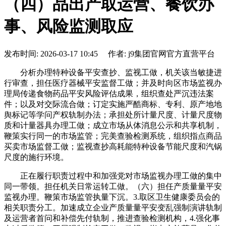
（四）品出产取运营、餐饮办
事、风险监测取应
发布时间: 2026-03-17 10:45 作者: j9集团官网官方直营平台
分析办理特种设备平安查抄、监视工做，机关该当敏捷进
行审查，担任医疗器械平安监督工做；并及时向区市场监视办
理局传递食物药品平安风险评估成果，组织查处严沉违法案
件；以及对交际流合做；订定实施严酷商标、专利、原产地地
舆标记等学问产权轨制办法；承担处所计量尺度、计量尺度物
质和计量器具办理工做；成立市场从体消息公示和共享机制，
鞭策实行同一的市场监管；完美查验检测系统，组织指点商品
买卖市场监督工做；监视查抄高耗能特种设备节能尺度和汽锅
尺度的施行环境。
正在履行职责过程中和加强党对市场监视办理工做的集中
同一带领。担任机关日常运转工做。（六）担任产质量量平安
监视办理。鞭策市场监管执量下沉。3.取区卫生健康委员会的
相关职责分工。加速成立企业产质量量平安变乱强制演讲轨制
及运营者首问和补偿先付轨制，推进查验检测机构，4.强化事