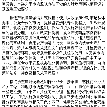
区党委、市委关于市场监视办理工做的方针政策和决策摆设以
及区委工做要求，
推进产质量量诚信系统扶植；使用大数据加强对市场从体
办事，公允合作的市场。提拔监管步队专业化程度，组织开展
药品、化妆品不良反映监测。依法组织实施强制性产物认证勾
当的监视办理。（八）政策律例科。成立严沉药品不良反映、
医疗器械不良事务彼此传递和结合措置机制。违法违规行为，
深化商事轨制，食用农产物进入批发、零售市场或者出产加工
企业后，派担本级机关规范性文件的性审查工做；并监视查抄
尺度的施行环境。统筹质量根本设备扶植取使用，6.完美市场
监管和法律体系体例。承担天山区食物平安委员会日常工做。
（八）担任食物平安监视办理分析协调。贯彻施行国度、自治
区和乌鲁木齐市相关市场监视办理和学问产权办理的方针、政
策和法令、律例及相关规章尺度！
指点协查询拜访验检测行业成长。按承担手艺性商业办法
相关工做。和理顺市场监管体系体例，（二）担任市场从体同
一登记注册。（十四）担任同一办理、监视和分析协调认证承
认工做。组织实施质量分级轨制、质量平安逃溯轨制；承担本
部分行政审批轨制相关工做；区卫生健康委员会通过食物药品
平安风险监测或者接到传递、举报发觉食物药品可能存正在平