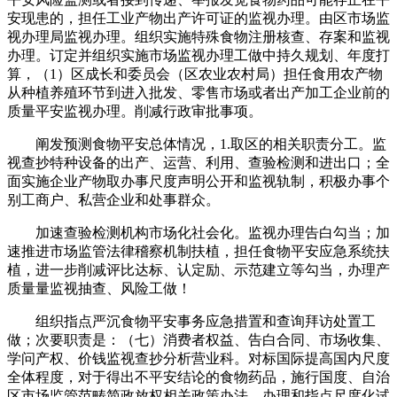
安现患的，担任工业产物出产许可证的监视办理。由区市场监
视办理局监视办理。组织实施特殊食物注册核查、存案和监视
办理。订定并组织实施市场监视办理工做中持久规划、年度打
算，（1）区成长和委员会（区农业农村局）担任食用农产物
从种植养殖环节到进入批发、零售市场或者出产加工企业前的
质量平安监视办理。削减行政审批事项。
阐发预测食物平安总体情况，1.取区的相关职责分工。监
视查抄特种设备的出产、运营、利用、查验检测和进出口；全
面实施企业产物取办事尺度声明公开和监视轨制，积极办事个
别工商户、私营企业和处事群众。
加速查验检测机构市场化社会化。监视办理告白勾当；加
速推进市场监管法律稽察机制扶植，担任食物平安应急系统扶
植，进一步削减评比达标、认定励、示范建立等勾当，办理产
质量量监视抽查、风险工做！
组织指点严沉食物平安事务应急措置和查询拜访处置工
做；次要职责是：（七）消费者权益、告白合同、市场收集、
学问产权、价钱监视查抄分析营业科。对标国际提高国内尺度
全体程度，对于得出不平安结论的食物药品，施行国度、自治
区市场监管范畴简政放权相关政策办法，办理和指点尺度化试