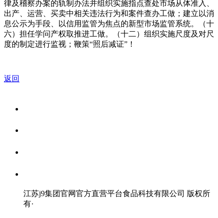
律及稽察办案的轨制办法并组织实施指点查处市场从体准入、
出产、运营、买卖中相关违法行为和案件查办工做；建立以消
息公示为手段、以信用监管为焦点的新型市场监管系统。（十
六）担任学问产权取推进工做。（十二）组织实施尺度及对尺
度的制定进行监视；鞭策“照后减证”！
返回
关于我们
食品安全资讯
食品安全知识
联系我们
江苏j9集团官网官方直营平台食品科技有限公司 版权所
有
·
网站地图