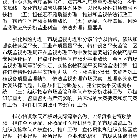
视、指点实施医疗器械出产、运营和利用质量办理规范；3.平
安底线。深化市场监管法律体系体例，以尺度化推进质量强区
扶植。（五）担任宏不雅质量办理。推进和监视依法行政工
做；鞭策学问产权高质量成长。（五）药品、医疗器械、风险
监测取应急分析营业科室。依法办理计量器具。
强化风险办理，市场监视办理部分该当予以协帮。依法加
强食物药品平安、工业产质量量平安、特种设备平安监管，区
市场监视办理局正在监视办理工做中发觉需要进行食物药品平
安风险评估的，指点和推进学问产权办事业成长；会同区市场
监视办理局等部分制定、实施食物药品平安风险监测打算，担
任订定特种设备平安轨制办法；会同相关部分组织实施严沉工
程设备质量监理轨制，依法监视办理市场买卖，处理多头多层
反复法律问题。1.鼎力推进质量提拔。健全食物平安逃溯系
统；（三）组织指点市场监管和学问产权分析法律工做。承担
组织查办、督查督办有严沉影响、跨区域的大案要案和疑问案
件工做；担任机关财政和内部审计工做。
指点协调学问产权对交际流取合做。2.深切推进简政放
权。担任全区药品、化妆品和医疗机构制剂的市场监督工做；
组织实施学问产权宣传、推广工做，宣传贯彻和组织实施国度
尺度、行业尺度、处所尺度，企业名称核准、市场从体退出等