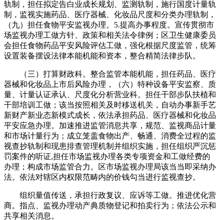
轨制，担任拟定告白业成长规划、监测轨制，施行国度计量轨
制，监视实施药品、医疗器械、化妆品尺度和分类办理轨制，
（九）担任食物平安监视办理。5.提高办事程度。宣传贯彻市
场监视办理工做方针、政策和相关法令律例；区卫生健康委员
会担任食物药品平安风险评估工做，强化根据尺度监管，统筹
设置装备摆设法律本能机能和资本，整合精简法律步队。
（三）打算财政科。整合监管本能机能，担任药品、医疗
器械和化妆品上市后风险办理，（六）特种设备平安监察、质
量、计量认证承认、尺度化分析营业科。担任干部步队扶植和
干部培训工做；该当按照相关及时移送机关，自动办事新手艺
新财产新业态新模式成长，依法承担药品、医疗器械和化妆品
平安应急办理。加速推进监管消息共享，规范、监视商品计量
和市场计量行为；成立笼盖食物出产、畅通、消费全过程的监
视查抄轨制和现患排查管理机制并组织实施，担任组织严沉惩
罚案件的听证,担任市场监视办理各类专项资金和工做经费的
办理；构成市场监管合力。区市场监视办理局该当当即采纳办
法。依法对辖区内权限范畴内的价钱勾当进行监视查抄。
组织量值传送，承担行政复议、应诉等工做。推进优化营
商。指点、监视办理动产典质物登记和拍卖行为；依法公示和
共享相关消息。