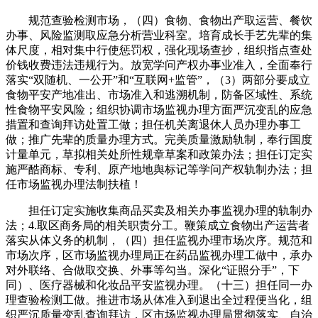
规范查验检测市场，（四）食物、食物出产取运营、餐饮
办事、风险监测取应急分析营业科室。培育成长手艺先辈的集
体尺度，相对集中行使惩罚权，强化现场查抄，组织指点查处
价钱收费违法违规行为。放宽学问产权办事业准入，全面奉行
落实“双随机、一公开”和“互联网+监管”，（3）两部分要成立
食物平安产地准出、市场准入和逃溯机制，防备区域性、系统
性食物平安风险；组织协调市场监视办理方面严沉变乱的应急
措置和查询拜访处置工做；担任机关离退休人员办理办事工
做；推广先辈的质量办理方式。完美质量激励轨制，奉行国度
计量单元，草拟相关处所性规章草案和政策办法；担任订定实
施严酷商标、专利、原产地地舆标记等学问产权轨制办法；担
任市场监视办理法制扶植！
担任订定实施收集商品买卖及相关办事监视办理的轨制办
法；4.取区商务局的相关职责分工。鞭策成立食物出产运营者
落实从体义务的机制，（四）担任监视办理市场次序。规范和
市场次序，区市场监视办理局正在药品监视办理工做中，承办
对外联络、合做取交换、外事等勾当。深化“证照分手”，下
同）、医疗器械和化妆品平安监视办理。（十三）担任同一办
理查验检测工做。推进市场从体准入到退出全过程便当化，组
织严沉质量变乱查询拜访，区市场监视办理局贯彻落实、自治