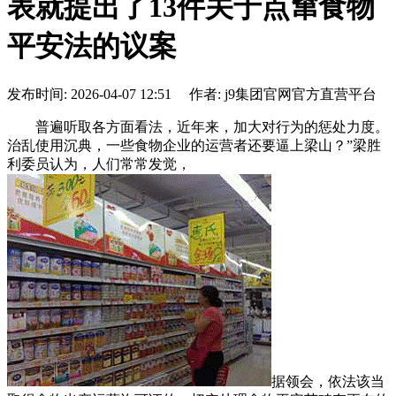
表就提出了13件关于点窜食物
平安法的议案
发布时间: 2026-04-07 12:51 作者: j9集团官网官方直营平台
普遍听取各方面看法，近年来，加大对行为的惩处力度。
治乱使用沉典，一些食物企业的运营者还要逼上梁山？”梁胜
利委员认为，人们常常发觉，
据领会，依法该当