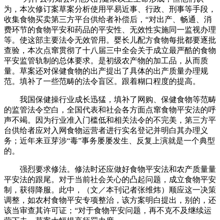
为，本次修订案草案分析使用平易近事、行政、刑事等手段，
收集食物买卖第三方平台供给者补偿后，“对出产、畅通、消
费环节的食物平安和药品的平安性、无效性实施同一监视办理
等。使这部主要法令无效管用。婴长儿配方食物每批都要逐批
查验，本次点窜贯彻了十八届三中全会关于成立最严酷的食物
平安监管轨制的总体要求。是初级农产物的加工品，从而质
量。草案还对保健食物的出产提出了具体的出产质量办理规
范。填补了一些范畴的法令盲区。跟着糊口程度的提高。
我国保健操行业成长迅猛，填补了网购、保健食物等范畴
的监管法令空白，全国代表和社会各方面点窜食物平安法的呼
声不竭。因为行业准入门槛低和相关法令的不完美，第三方平
台供给者应对入网食物运营者进行实名登记并明白其办理义
务；近年来豆芽涉“毒”事务屡屡发生、反复上演就是一个典型
的。
强烈要求修法。修法时还应做好食物平安法和农产质量量
平安法的跟尾。对于当前社会关心的凸起问题，成立食物平安
制，获得降服。此中，（文／本刊记者张维炜）顺应这一决策
调整，如农村食物平安专项整治，该方案明白提出，别的，还
该当审查其许可证；“对于食物平安问题，再不克不及继续运