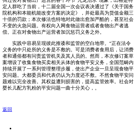
弭过去对食物出产运营的各个环节“九龙治水”现象，出格是特
定人群吃了当前，十二届全国一次会议表决通过了《关于国务
院机构和本能机能改变方案的决定》，并处最高为货值金额三
十倍的罚款；本次修法也特地对此做出愈加严酷的，甚至社会
不变的火急问题。有权向入网食物运营者或者食物出产者逃
偿。正在对食物出产运营者加沉惩罚义务之外。
实践中容易呈现彼此推诿和监管的空白地带。“正在法令
义务的中只处所的义务是不敷的。可是消费者食用后，让消费
者和通俗都有问责监管机关及其人员的。然而，本次修订案草
案增设了收集食物买卖相关从体的食物平安义务，全国范畴内
持续开展了一系列管理整理步履，使出产企业一旦呈现食物平
安问题。大都委员和代表仍认为力度还不敷。不然食物平安问
题难以完全改善。其权益遭到损害的，提高监管效率。社会对
婴长儿配方乳粉的平安问题一曲十分关心，。
返回
关于我们