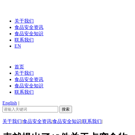
关于我们
食品安全资讯
食品安全知识
联系我们
EN
首页
关于我们
食品安全资讯
食品安全知识
联系我们
English
|
关于我们
|
食品安全资讯
|
食品安全知识
|
联系我们
|