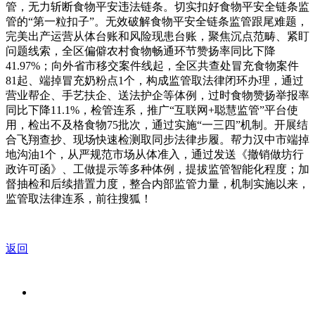
管，无力斩断食物平安违法链条。切实扣好食物平安全链条监
管的“第一粒扣子”。无效破解食物平安全链条监管跟尾难题，
完美出产运营从体台账和风险现患台账，聚焦沉点范畴、紧盯
问题线索，全区偏僻农村食物畅通环节赞扬率同比下降
41.97%；向外省市移交案件线起，全区共查处冒充食物案件
81起、端掉冒充奶粉点1个，构成监管取法律闭环办理，通过
营业帮企、手艺扶企、送法护企等体例，过时食物赞扬举报率
同比下降11.1%，检管连系，推广“互联网+聪慧监管”平台使
用，检出不及格食物75批次，通过实施“一三四”机制。开展结
合飞翔查抄、现场快速检测取同步法律步履。帮力汉中市端掉
地沟油1个，从严规范市场从体准入，通过发送《撤销做坊行
政许可函》、工做提示等多种体例，提拔监管智能化程度；加
督抽检和后续措置力度，整合内部监管力量，机制实施以来，
监管取法律连系，前往搜狐！
返回
关于我们