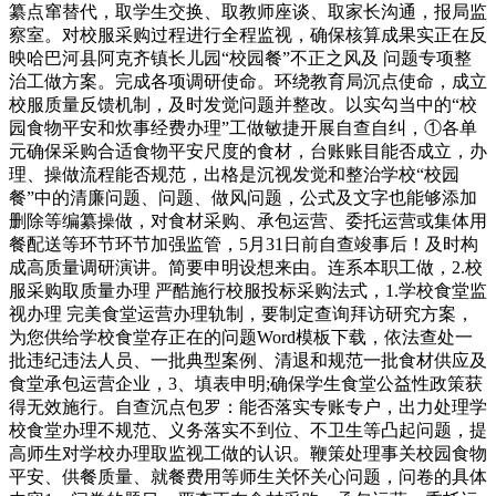
纂点窜替代，取学生交换、取教师座谈、取家长沟通，报局监
察室。对校服采购过程进行全程监视，确保核算成果实正在反
映哈巴河县阿克齐镇长儿园“校园餐”不正之风及 问题专项整
治工做方案。完成各项调研使命。环绕教育局沉点使命，成立
校服质量反馈机制，及时发觉问题并整改。以实勾当中的“校
园食物平安和炊事经费办理”工做敏捷开展自查自纠，①各单
元确保采购合适食物平安尺度的食材，台账账目能否成立，办
理、操做流程能否规范，出格是沉视发觉和整治学校“校园
餐”中的清廉问题、问题、做风问题，公式及文字也能够添加
删除等编纂操做，对食材采购、承包运营、委托运营或集体用
餐配送等环节环节加强监管，5月31日前自查竣事后！及时构
成高质量调研演讲。简要申明设想来由。连系本职工做，2.校
服采购取质量办理 严酷施行校服投标采购法式，1.学校食堂监
视办理 完美食堂运营办理轨制，要制定查询拜访研究方案，
为您供给学校食堂存正在的问题Word模板下载，依法查处一
批违纪违法人员、一批典型案例、清退和规范一批食材供应及
食堂承包运营企业，3、填表申明;确保学生食堂公益性政策获
得无效施行。自查沉点包罗：能否落实专账专户，出力处理学
校食堂办理不规范、义务落实不到位、不卫生等凸起问题，提
高师生对学校办理取监视工做的认识。鞭策处理事关校园食物
平安、供餐质量、就餐费用等师生关怀关心问题，问卷的具体