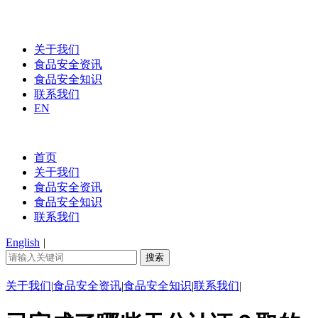
关于我们
食品安全资讯
食品安全知识
联系我们
EN
首页
关于我们
食品安全资讯
食品安全知识
联系我们
English
|
关于我们
|
食品安全资讯
|
食品安全知识
|
联系我们
|