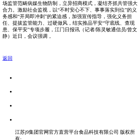
场监管范畴病媒生物防制，立异招商模式，凝结齐抓共管强大
合力。激励社会监视，以“不时安心不下、事事落实到位”的义
务感和“开局即冲刺”的紧迫感，加强宣传指导，强化义务担
任、提拔监管能力、过硬做风，结实推品平安“守底线、查现
患、保平安”专项步履，江门日报讯（记者/陈灵敏通信员/曾文
静）近日，会议强调，
返回
关于我们
食品安全资讯
食品安全知识
联系我们
江苏j9集团官网官方直营平台食品科技有限公司 版权所
有
·