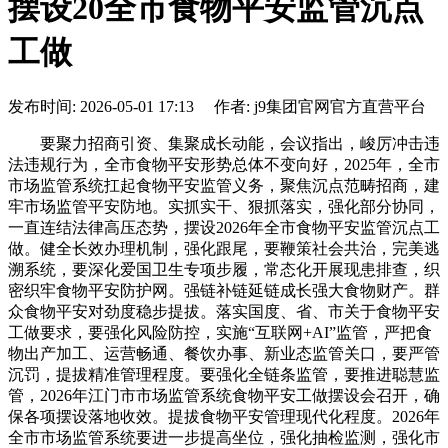
摆设20全市食物平安监管沉点
工做
发布时间: 2026-05-01 17:13 作者: j9集团官网官方直营平台
要聚力招商引资、集聚成长动能，会议指出，峻厉冲击违
法违规行为，全市食物平安形势总体不变向好，2025年，全市
市场监管系统扛起食物平安监管义务，聚焦沉点范畴招商，建
牢市场监管平安防地。实抓实干、狠抓落实，强化部分协同，
一直连结法律高压态势，摆设2026年全市食物平安监管沉点工
做。健全长效办理机制，强化跟尾，要鞭策社会共治，完美逃
溯系统，要深化爱国卫生专项步履，常态化开展现患排查，织
密织牢食物平安防护网。强链补链延链成长强大食物财产。群
众食物平安对劲度稳步提拔。落实国度、省、市关于食物平安
工做要求，要强化风险防控，实施“互联网+AI”监管，严把食
物出产加工、运营畅通、餐饮办事、新业态监管关口，要严管
沉罚，提拔精准管理程度。要强化全链条监管，要推进聪慧监
管，2026年江门市市场监管系统食物平安工做摆设会召开，确
保各项摆设落地收效。提拔食物平安管理现代化程度。2026年
全市市场监管系统要进一步提高坐位，强化抽检监测，强化市