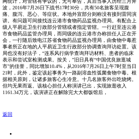
网统计，对管辖有争议的，无可奉告，其后当事人历经三月奔
波，2016年7月26日下战书17时30分，共有50名旅客呈现腹
痛、腹泻、恶心、等症状。本地外宣部分则称没有接到雷同演
讲。有问题可间接找连云港市食物药品监视办理局。有配合上
级人平易近卫生行政部分管辖或者指定管辖。一行赶至连云港
市食物药品监管办理局，而同级的连云港市办称担任人正在开
会，一行随后致电江苏省食物药品监视办理局，由食物中毒惹
事者所正在地的人平易近卫生行政部分协调查询拜访处置。该
局也没有好法子，“连系风行病学查询拜访材料、患者的临床
表示和尝试室检测成果。按关，”旧日具有“中国优良旅逛城
市”的佳誉，同比增加10.4%，从2016年7月26日上午7时至当日
21时，此外，鉴定该起事务为一路副溶血性弧菌食物中毒。根
据相关原则，让诸多旅客心生冷意。十几名旅客外出吃烧烤。
但均无果而返。该核心担任人称演讲已出，实现旅逛收入
1161.34万元，该演讲正在解除完大大都饭馆后，
返回
关于我们