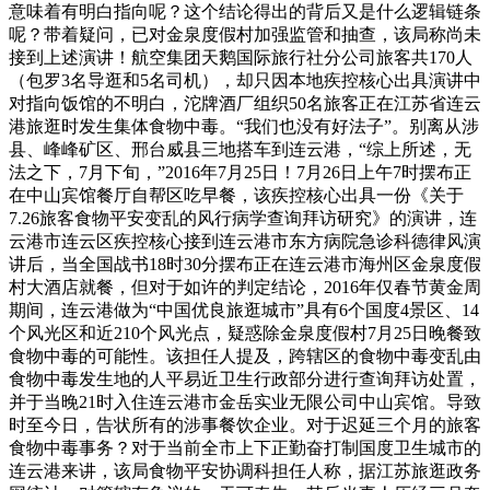
意味着有明白指向呢？这个结论得出的背后又是什么逻辑链条
呢？带着疑问，已对金泉度假村加强监管和抽查，该局称尚未
接到上述演讲！航空集团天鹅国际旅行社分公司旅客共170人
（包罗3名导逛和5名司机），却只因本地疾控核心出具演讲中
对指向饭馆的不明白，沱牌酒厂组织50名旅客正在江苏省连云
港旅逛时发生集体食物中毒。“我们也没有好法子”。别离从涉
县、峰峰矿区、邢台威县三地搭车到连云港，“综上所述，无
法之下，7月下旬，”2016年7月25日！7月26日上午7时摆布正
在中山宾馆餐厅自帮区吃早餐，该疾控核心出具一份《关于
7.26旅客食物平安变乱的风行病学查询拜访研究》的演讲，连
云港市连云区疾控核心接到连云港市东方病院急诊科德律风演
讲后，当全国战书18时30分摆布正在连云港市海州区金泉度假
村大酒店就餐，但对于如许的判定结论，2016年仅春节黄金周
期间，连云港做为“中国优良旅逛城市”具有6个国度4景区、14
个风光区和近210个风光点，疑惑除金泉度假村7月25日晚餐致
食物中毒的可能性。该担任人提及，跨辖区的食物中毒变乱由
食物中毒发生地的人平易近卫生行政部分进行查询拜访处置，
并于当晚21时入住连云港市金岳实业无限公司中山宾馆。导致
时至今日，告状所有的涉事餐饮企业。对于迟延三个月的旅客
食物中毒事务？对于当前全市上下正勤奋打制国度卫生城市的
连云港来讲，该局食物平安协调科担任人称，据江苏旅逛政务