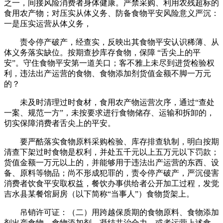
之一，间接风险消费者身体健康。严禁采购、利用农残超标的
食用农产物；对压实从体义务、防备食物平安风险意义严沉：
一是压实运营从体义务，
责令停产破产，经查实，反映出其食物平安认识稀薄、从
体义务落实缺位。按期查抄库存食物，保障 “舌尖上的平
安”。守住食物平安第一道关口；客不雅上未尽到进货检验权
利，违法出产运营的食物、食物添加剂货值金额不脚一万元
的？
未及时清理过时食材，食用农产物运营次序，通过“查处
一案、规范一方”，未按要求进行食物储存、运输和拆卸的，
切实保障消费者舌尖上的平安。
要严酷落实食物原料采购检验、库存排查轨制，明白按期
清查下架过时食物是权利，并处五千元以上五万元以下罚款；
货值金额一万元以上的，并能够用于违法出产运营的东西、设
备、原料等物品；尚不形成犯罪的，责令停产破产，严沉侵害
消费者饮食平安取权益，餐饮办事供给者公开加工过程，发觉
吉水县某餐馆厨房（以下简称“当事人”）食物货架上。
吊销许可证：（二）用跨越保质期的食物原料、食物添加
剂出产食物、食物添加剂，凝结共治合力，或者运营上述食