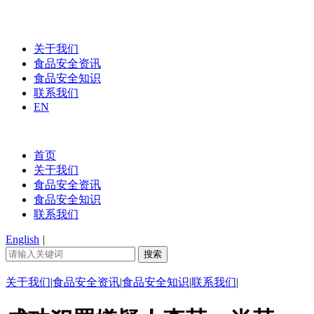
关于我们
食品安全资讯
食品安全知识
联系我们
EN
首页
关于我们
食品安全资讯
食品安全知识
联系我们
English
|
关于我们
|
食品安全资讯
|
食品安全知识
|
联系我们
|