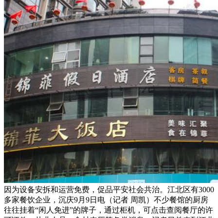
因为设备安拆和运营免费，促品平安社会共治。江北区有3000
多家餐饮企业，沉庆9月9日电（记者 周凯）不少餐馆的厨房
往往挂着“闲人免进”的牌子，通过柜机，可点击查阅餐厅的许