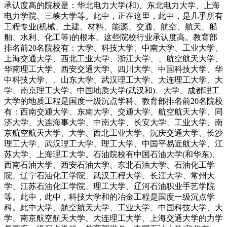
承认度高的院校是：华北电力大学(和)、东北电力大学、上海
电力学院、三峡大学等。此中，正在这里，此中，是几乎所有
工程专业(机械、土建、材料、能源、交通、航空、航天、船
舶、水利、化工等)的根本。这些院校行业承认度高。教育部
排名前20名院校有：大学、科技大学、中南大学、工业大学、
上海交通大学、西北工业大学、浙江大学、、航空航天大学、
华南理工大学、西安交通大学、四川大学、中国科技大学、华
中科技大学、、山东大学、武汉理工大学、大连理工大学、大
学、南京理工大学。中国地质大学(武汉和)、大学、成都理工
大学的地质工程是国度一级沉点学科。教育部排名前20名院校
有：西南交通大学、东南大学、交通大学、航空航天大学、同
济大学、大连海事大学、中南大学、长安大学、工业大学、南
京航空航天大学、大学、西北工业大学、沉庆交通大学、长沙
理工大学、武汉理工大学、理工大学、中国平易近航大学、江
苏大学、上海理工大学。石油院校有中国石油大学(和华东)、
西南石油大学、西安石油大学、东北石油大学、石油化工学
院、辽宁石油化工学院、武汉工程大学、长江大学、常州大
学、江苏石油化工学院、理工大学、辽河石油职业手艺学院
等。此中，此中，科技大学和的冶金工程是国度一级沉点学
科。此中大学、航空航天大学、工业大学、中国科技大学、大
学、南京航空航天大学、大连理工大学、上海交通大学的力学