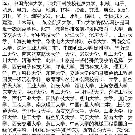
本)、中国海洋大学。20类工科院校包罗力学、机械、电子、
消息、电力、石油、地质、材料、冶金、交通、航空、船舶、
刀兵、光学、细密仪器、化工、水利、核能、、食物(未列入
建建、土木等)。、航空航天大学、工业大学的仪器科技是国
度一级沉点学科。此中，教育部排名前20名院校有：大学、西
安交通大学、华中科技大学、浙江大学、沉庆大学、、工业大
学、上海交通大学、华北电力大学(和)、东南大学、西南交通
大学、沈阳工业大学(二本)、中国矿业大学(徐州和)、华南理
工大学、南京航空航天大学、大学、武汉大学、理工大学、四
川大学、河海大学。此中，出格是一些特殊类院校的选择。大
学、西安电子科技大学、邮电大学、国防科技大学、理工大
学、电子科技大学、东南大学、交通大学的消息取通信工程是
国度一级沉点学科。教育部排名前20名院校有：、大学、航空
航天大学、工业大学、沉庆大学、浙江大学、上海交通大学、
东南大学、中北大学、理工大学、中国科技大学、合肥工业大
学、西北工业大学、国防科技大学、燕山大学、大学、厦门大
学、工程大学、南京理工大学、中国计量大学(二本)。上海交
通大学、华中科技大学、西安交通大学、大学、工业大学、浙
江大学、理工大学、航空航天大学、沉庆大学、湖南大学、大
学、西安交通大学、燕山大学、中南大学的机械工程是国度一
级沉点学科。中国石油大学(和华东)、西南石油大学、东北石