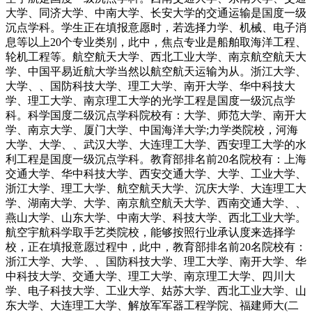
大学、同济大学、中南大学、长安大学的交通运输是国度一级
沉点学科。学生正在填报意愿时，若选择力学、机械、电子消
息等以上20个专业类别，此中，焦点专业是船舶取海洋工程、
轮机工程等。航空航天大学、西北工业大学、南京航空航天大
学、中国平易近航大学当然以航空航天运输为从。浙江大学、
大学、、国防科技大学、理工大学、南开大学、华中科技大
学、理工大学、南京理工大学的光学工程是国度一级沉点学
科。科学国度二级沉点学科院校有：大学、师范大学、南开大
学、南京大学、厦门大学、中国海洋大学;力学类院校，河海
大学、大学、、武汉大学、大连理工大学、西安理工大学的水
利工程是国度一级沉点学科。教育部排名前20名院校有：上海
交通大学、华中科技大学、西安交通大学、大学、工业大学、
浙江大学、理工大学、航空航天大学、沉庆大学、大连理工大
学、湖南大学、大学、南京航空航天大学、西南交通大学、、
燕山大学、山东大学、中南大学、科技大学、西北工业大学。
航空宇航科学取手艺类院校，能够按照行业承认度来选择学
校，正在填报意愿过程中，此中，教育部排名前20名院校有：
浙江大学、大学、、国防科技大学、理工大学、南开大学、华
中科技大学、交通大学、理工大学、南京理工大学、四川大
学、电子科技大学、工业大学、姑苏大学、西北工业大学、山
东大学、大连理工大学、解放军军器工程学院、福建师大(二