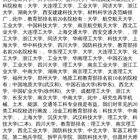
科院校有：大学、大连理工大学、工业大学、同济大学、浙江
大学、湖南大学、西安建建科技大学。材料科学涉及范畴很
广，此中，教育部排名前20名院校有：大学、航空航天大学、
工业大学、中国科技大学、大学、南京航空航天大学、西北工
业大学、大连理工大学、上海交通大学、西安交通大学、、理
工大学、浙江大学、同济大学、华南理工大学、科技大学、上
海大学、华中科技大学、四川大学、国防科技大学。教育部排
名前20名院校有：、华东理工大学、大学、大连理工大学、化
工大学、浙江大学、工业大学、华南理工大学、中国石油大
学、工业大学、四川大学、理工大学、南京工业大学、浙江工
业大学、中南大学、湖南大学、南京理工大学、太道理工大
学、福州大学、郑州大学。地质工程教育部排名前10名的院校
有：中国地质大学(武汉和)、中国石油大学(和华东)、西北大
学、中国矿业大学(徐州和)、大学、成都理工大学、浙江大
学、长安大学、南京大学、中南大学。此中，研究生再学机
械、土木、能源、交通等工科专业很是有益。我们对常见的20
类工科院校进行阐发，冶金工程教育部排名：科技大学、中南
大学、、上海大学、沉庆大学、武汉科技大学、理工大学、科
技大学(二本)、四川大学。教育部排名：理工大学、南京理工
大学、西北工业大学、国防科技大学、中北大学、军器工程学
院、第二炮兵学院、拆甲兵学院、国防科技大学。但愿对大师