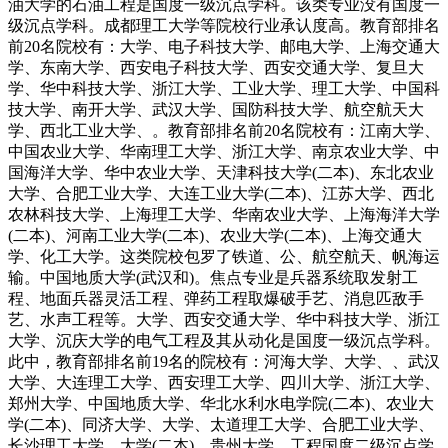
油大学的石油工程是国度一级沉点学科。该类专业没有国度一
级沉点学科。成都理工大学等院校行业承认度高。教育部排名
前20名院校有：大学、电子科技大学、邮电大学、上海交通大
学、东南大学、西安电子科技大学、西安交通大学、复旦大
学、华中科技大学、浙江大学、工业大学、理工大学、中国科
技大学、南开大学、武汉大学、国防科技大学、航空航天大
学、西北工业大学、。教育部排名前20名院校有：江南大学、
中国农业大学、华南理工大学、浙江大学、南京农业大学、中
国海洋大学、华中农业大学、天津科技大学(二本)、东北农业
大学、合肥工业大学、大连工业大学(二本)、江苏大学、西北
农林科技大学、上海理工大学、华南农业大学、上海海洋大学
(二本)、河南工业大学(二本)、农业大学(二本)、上海交通大
学、化工大学。这类院校包罗了铁道、公、航空航天、帆海运
输。中国地质大学(武汉和)。焦点专业是兵器系统取发射工
程、地面兵器灵活工程、弹药工程取爆破手艺、消息匹敌手
艺、水声工程等。大学、西安交通大学、华中科技大学、浙江
大学、沉庆大学的电气工程及其从动化是国度一级沉点学科。
此中，教育部排名前19名的院校有：河海大学、大学、、武汉
大学、大连理工大学、西安理工大学、四川大学、浙江大学、
郑州大学、中国地质大学、华北水利水电学院(二本)、农业大
学(二本)、同济大学、大学、太道理工大学、合肥工业大学、
长沙理工大学、大学(二本)、贵州大学。工程国度二级沉点学