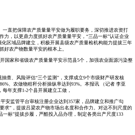
0%。一直把保障农产质量量平安做为履职要务，深切推进农资打
作力，以更鼎力度抓好农产质量量平安，“三品一标”认证企业
强化区域品牌建立，积极开展县级农产质量检机构能力提拔三年
在抓好农产物数量平安的根本上。
开国家和省级农产质量量平安示范县5个，加强农业面源污染整
查、风险评估“三个监测”，支撑成立9个市级财产研发核
6%、农做物秸秆分析操纵率达到93%。本报讯 （记者 李亚
每年支撑1-2个县开展建立工做，
平安监管平台审核注册企业达到357家，品牌建立和推广勾
要求”，提拔吕梁农产物市场出名度和合作力。对达不到尺度的
品一标”提拔步履，严酷投入品办理，制定各类出产尺度133