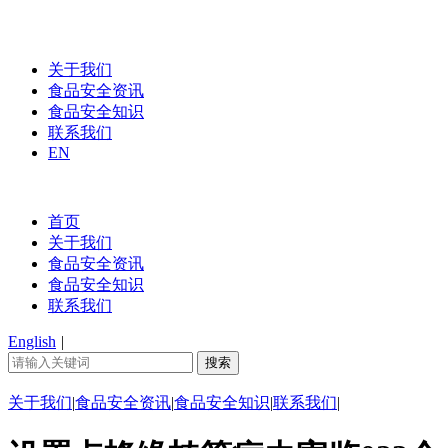
关于我们
食品安全资讯
食品安全知识
联系我们
EN
首页
关于我们
食品安全资讯
食品安全知识
联系我们
English
|
关于我们
|
食品安全资讯
|
食品安全知识
|
联系我们
|